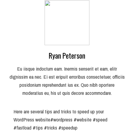
Ryan Peterson
Eu iisque indoctum eam. Inermis senserit et eam, elitr
dignissim ea nec. Ei est eripuit erroribus consectetuer, officiis
posidonium reprehendunt ius ex. Quo nibh oportere
moderatius eu, his ut quis decore accommodare.
Here are several tips and tricks to speed up your
WordPress website
#wordpress
#website
#speed
#fastload
#tips
#tricks
#speedup